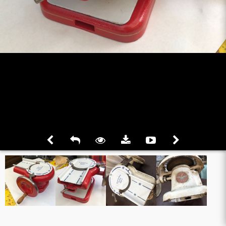
platz
hbank