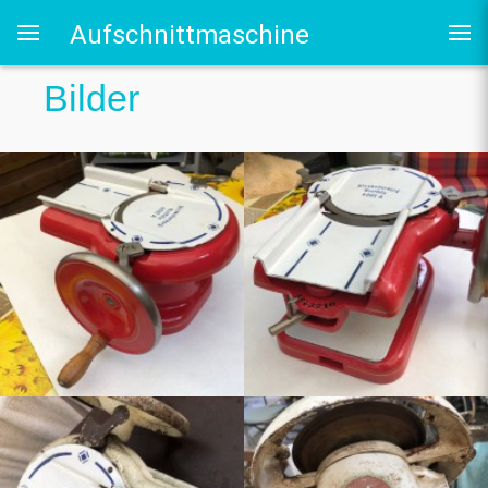
Aufschnittmaschine
Bilder
rry-ePaper