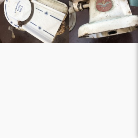
platz
hbank